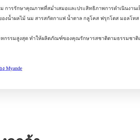
ม การรักษาคุณภาพที่สม่ำเสมอและประสิทธิภาพการดำเนินงานเป็น
ื่องของน้ำผลไม้ นม สารสกัดกาแฟ น้ำตาล กลูโคส ฟรุกโตส มอลโทส
เครื่องดื่ม
หน้าหลัก
โซลูชัน
ผลิตภัณฑ์
กร
กรรมสูงสุด ทำให้ผลิตภัณฑ์ของคุณรักษารสชาติตามธรรมชาติแ
ของ Myande