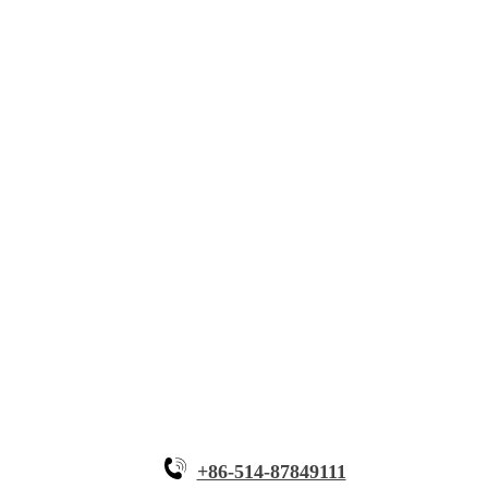
เกี่ยวกับ Myande
โซลูชัน
อุปกรณ์นวัตกรรม
ทำไมต้อง Myande
+86-514-87849111