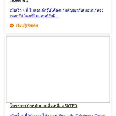
10,000 ตัน
เมื่อเร็ว ๆ นี้ ไมแอนด์กรุ๊ปได้ลงนามสัญญากับเหอหนานจง
เหอกรุ๊ป โดยที่ไมแอนด์รับผิ...
เรียนรู้เพิ่มเติม
โครงการปุ๋ยหมักกากถั่วเหลือง 50TPD
เมื่อเร็วๆ นี้ Myande ได้ลงนามสัญญากับ Dabeinong Group