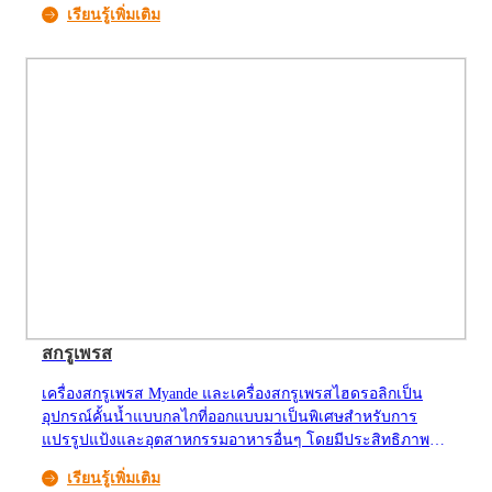
เรียนรู้เพิ่มเติม
สกรูเพรส
เครื่องสกรูเพรส Myande และเครื่องสกรูเพรสไฮดรอลิกเป็น
อุปกรณ์คั้นน้ำแบบกลไกที่ออกแบบมาเป็นพิเศษสำหรับการ
แปรรูปแป้งและอุตสาหกรรมอาหารอื่นๆ โดยมีประสิทธิภาพ
เป็นพิเศษในการคั้นน้ำของวัสดุที่มีความชื้นสูง รวมถึงจมูก
เรียนรู้เพิ่มเติม
ข้าวโพดและเส้นใยข้าวโพดในกระบวนการแปรรูปข้าวโพด