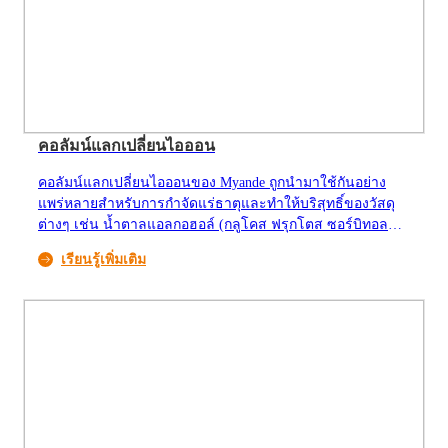
คอลัมน์แลกเปลี่ยนไอออน
คอลัมน์แลกเปลี่ยนไอออนของ Myande ถูกนำมาใช้กันอย่าง
แพร่หลายสำหรับการกำจัดแร่ธาตุและทำให้บริสุทธิ์ของวัสดุ
ต่างๆ เช่น น้ำตาลแอลกอฮอล์ (กลูโคส ฟรุกโตส ซอร์บิทอล
เป็นต้น) และกรดอินทรีย์ (กรดซิตริก กรดแลคติก เป็นต้น) และ
เรียนรู้เพิ่มเติม
มีการประยุกต์ใช้อย่างกว้างขวางในอุตสาหกรรมแปรรูปแป้ง
ลึก การบำบัดน้ำ เคมีภัณฑ์ ยา และอุตสาหกรรมอื่นๆ คอลัมน์
แลกเปลี่ยนแคทไอออนแทนที่สิ่งเจือปนที่เป็นแคทไอออน (Ca2+,
Mg2+, Na+, เป็นต้น) และโปรตีนเล็กน้อยด้วย H+ คอลัมน์แลก
เปลี่ยนแอนไอออนแทนที่สิ่งเจือปนที่เป็นแอนไอออน (CL-,
SO42-, NO3-, เป็นต้น) และสิ่งเจือปนที่มีสีด้วย OH-