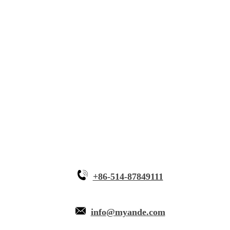
โซลูชัน
อุปกรณ์นวัตกรรม
ทำไมต้อง Myande
+86-514-87849111
info@myande.com