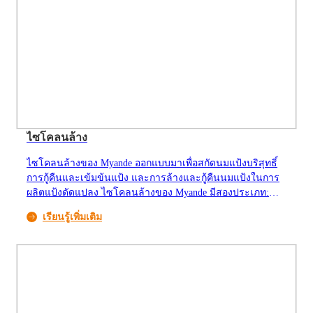
ไซโคลนล้าง
ไซโคลนล้างของ Myande ออกแบบมาเพื่อสกัดนมแป้งบริสุทธิ์
การกู้คืนและเข้มข้นแป้ง และการล้างและกู้คืนนมแป้งในการ
ผลิตแป้งดัดแปลง ไซโคลนล้างของ Myande มีสองประเภท:
แนวนอนและแนวตั้ง ประเภทแนวนอนออกแบบโดยทั่วไป
เรียนรู้เพิ่มเติม
สำหรับกำลังการผลิตขนาดเล็กหรือปานกลาง