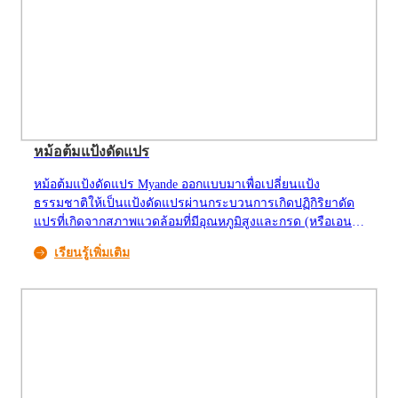
หม้อต้มแป้งดัดแปร
หม้อต้มแป้งดัดแปร Myande ออกแบบมาเพื่อเปลี่ยนแป้ง
ธรรมชาติให้เป็นแป้งดัดแปรผ่านกระบวนการเกิดปฏิกิริยาดัด
แปรที่เกิดจากสภาพแวดล้อมที่มีอุณหภูมิสูงและกรด (หรือเอน
ไซม์อะมิเลส)
เรียนรู้เพิ่มเติม