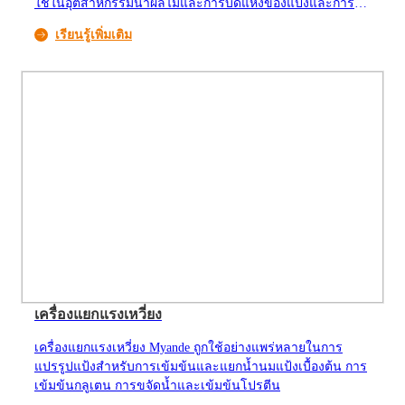
ใช้ในอุตสาหกรรมน้ำผลไม้และการบดแห้งของแป้งและการ
แปรรูปแป้งข้าวเจ้า ซึ่งสามารถทำให้กระบวนการผลิตแป้งง่าย
เรียนรู้เพิ่มเติม
ขึ้น เพิ่มผลผลิตแป้ง และมีประโยชน์ทางเศรษฐกิจอย่างมีนัย
สำคัญ
เครื่องแยกแรงเหวี่ยง
เครื่องแยกแรงเหวี่ยง Myande ถูกใช้อย่างแพร่หลายในการ
แปรรูปแป้งสำหรับการเข้มข้นและแยกน้ำนมแป้งเบื้องต้น การ
เข้มข้นกลูเตน การขจัดน้ำและเข้มข้นโปรตีน