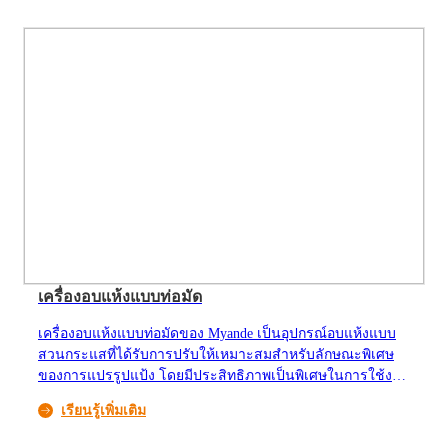
แบบเปียก เพื่อวัตถุประสงค์ในการลดการบริโภคพลังงานใน
ส่วนการทำให้แห้งต่อไป
เครื่องอบแห้งแบบท่อมัด
เครื่องอบแห้งแบบท่อมัดของ Myande เป็นอุปกรณ์อบแห้งแบบ
สวนกระแสที่ได้รับการปรับให้เหมาะสมสำหรับลักษณะพิเศษ
ของการแปรรูปแป้ง โดยมีประสิทธิภาพเป็นพิเศษในการใช้งาน
อบแห้งวัสดุที่หลวมและมีความชื้นสูงในอุตสาหกรรมแปรรูป
เรียนรู้เพิ่มเติม
แป้งข้าวโพดและอาหาร & ธัญพืช