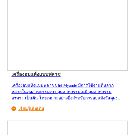
จากถั่วได้
เครื่องอบแห้งแบบฟลาช
เครื่องอบแห้งแบบฟลาชของ Myande มีการใช้งานที่หลาก
หลายในอุตสาหกรรมเบา อุตสาหกรรมเคมี อุตสาหกรรม
อาหาร เป็นต้น โดยเหมาะอย่างยิ่งสำหรับการอบแห้งวัสดุผง
หรือแผ่นที่ไวต่อความร้อน เช่น แป้ง ผงโปรตีน รำข้าว
เรียนรู้เพิ่มเติม
แคลเซียมคาร์บอเนต ไดอะตอมไมต์ เรซิน สี กลูโคส ขี้เลื่อย
เหล็กออกไซด์ และอะลูมิเนียมไฮดรอกไซด์ เครื่องอบแห้งแบบฟ
ลาชมีสามประเภท: แบบความดันลบ แบบความดันบวก และ
แบบความดันบวก-ลบ วัสดุเปียกและอากาศร้อนทำการถ่ายเท