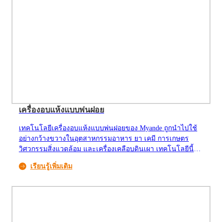
ความร้อนในท่ออบแห้ง เพื่อบรรลุวัตถุประสงค์ในการอบแห้ง
วัสดุ
เครื่องอบแห้งแบบพ่นฝอย
เทคโนโลยีเครื่องอบแห้งแบบพ่นฝอยของ Myande ถูกนำไปใช้
อย่างกว้างขวางในอุตสาหกรรมอาหาร ยา เคมี การเกษตร
วิศวกรรมสิ่งแวดล้อม และเครื่องเคลือบดินเผา เทคโนโลยีนี้
ทำให้น้ำเหลวแตกตัวเป็นละอองขนาดเล็กผ่านหัวฉีด โดย
เรียนรู้เพิ่มเติม
ละอองจะเกิดการระเหยความชื้นอย่างรวดเร็วเมื่อสัมผัสกับ
อากาศร้อน ทำให้เกิดผงแข็ง เทคโนโลยีนี้มีลักษณะเด่นคือ
ประสิทธิภาพสูงและสามารถผลิตได้อย่างต่อเนื่อง