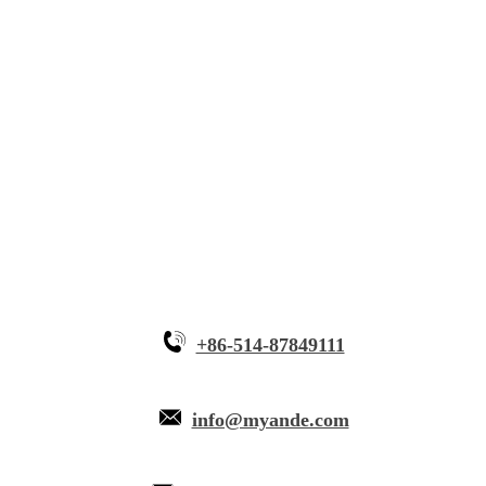
โซลูชัน
อุปกรณ์นวัตกรรม
ทำไมต้อง Myande
+86-514-87849111
info@myande.com