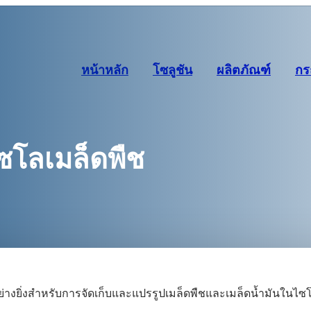
หน้าหลัก
โซลูชัน
ผลิตภัณฑ์
กร
ซโลเมล็ดพืช
างยิ่งสำหรับการจัดเก็บและแปรรูปเมล็ดพืชและเมล็ดน้ำมันในไซโ