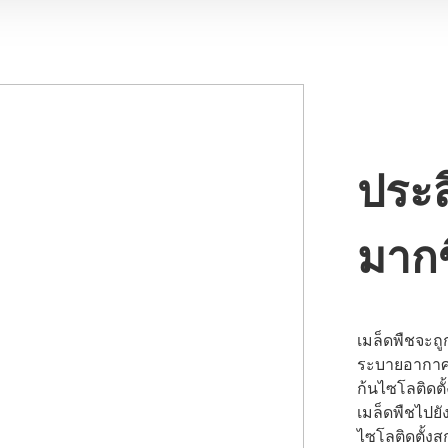
ประส
มากข
เมล็ดพืชจะถู
ระบายอากาศ
ก้นไซโลติดต
เมล็ดพืชไปยั
ไซโลติดตั้งส