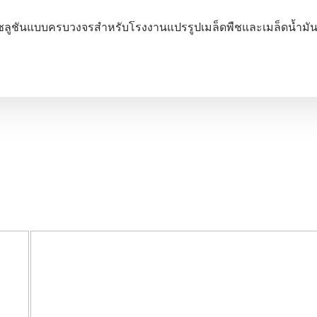
ซลูชันแบบครบวงจรสำหรับโรงงานแปรรูปเมล็ดพืชและเมล็ดน้ำมั