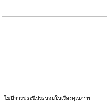
ไม่มีการประนีประนอมในเรื่องคุณภาพ