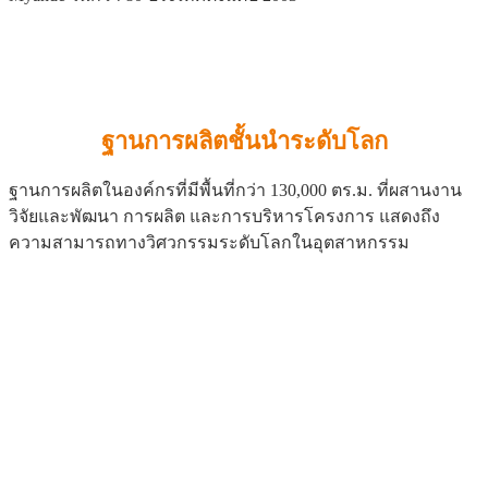
ฐานการผลิตชั้นนำระดับโลก
ฐานการผลิตในองค์กรที่มีพื้นที่กว่า 130,000 ตร.ม. ที่ผสานงาน
วิจัยและพัฒนา การผลิต และการบริหารโครงการ แสดงถึง
ความสามารถทางวิศวกรรมระดับโลกในอุตสาหกรรม