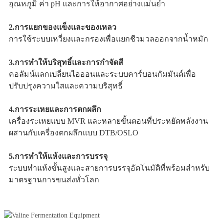
อุณหภูมิ ค่า pH และการให้อากาศอย่างแม่นยำ
2.การแยกของแข็งและของเหลว
การใช้ระบบเหวี่ยงและกรองเพื่อแยกชีวมวลออกจากน้ำหมัก
3.การทำให้บริสุทธิ์และการกำจัดสี
คอลัมน์แลกเปลี่ยนไอออนและระบบคาร์บอนกัมมันต์เพื่อ
ปรับปรุงความใสและความบริสุทธิ์
4.การระเหยและการตกผลึก
เครื่องระเหยแบบ MVR และหลายขั้นตอนที่ประหยัดพลังงาน
ผสานกับเครื่องตกผลึกแบบ DTB/OSLO
5.การทำให้แห้งและการบรรจุ
ระบบทำแห้งขั้นสูงและสายการบรรจุอัตโนมัติที่พร้อมสำหรับ
มาตรฐานการขนส่งทั่วโลก