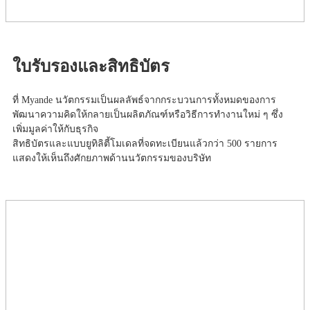
ใบรับรองและสิทธิบัตร
ที่ Myande นวัตกรรมเป็นผลลัพธ์จากกระบวนการทั้งหมดของการ
พัฒนาความคิดให้กลายเป็นผลิตภัณฑ์หรือวิธีการทำงานใหม่ ๆ ซึ่ง
เพิ่มมูลค่าให้กับธุรกิจ
สิทธิบัตรและแบบยูทิลิตี้โมเดลที่จดทะเบียนแล้วกว่า 500 รายการ
แสดงให้เห็นถึงศักยภาพด้านนวัตกรรมของบริษัท