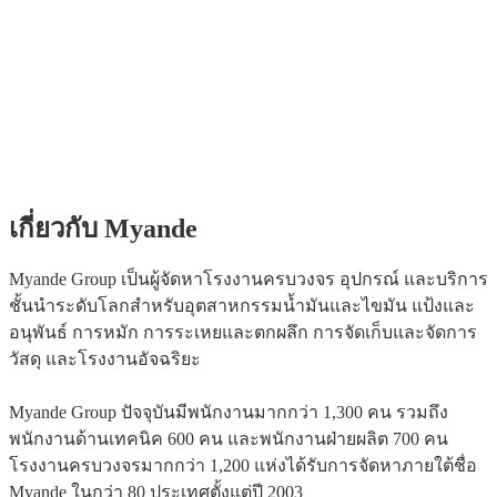
เกี่ยวกับ Myande
Myande Group เป็นผู้จัดหาโรงงานครบวงจร อุปกรณ์ และบริการ
ชั้นนำระดับโลกสำหรับอุตสาหกรรมน้ำมันและไขมัน แป้งและ
อนุพันธ์ การหมัก การระเหยและตกผลึก การจัดเก็บและจัดการ
วัสดุ และโรงงานอัจฉริยะ
Myande Group ปัจจุบันมีพนักงานมากกว่า 1,300 คน รวมถึง
พนักงานด้านเทคนิค 600 คน และพนักงานฝ่ายผลิต 700 คน
โรงงานครบวงจรมากกว่า 1,200 แห่งได้รับการจัดหาภายใต้ชื่อ
Myande ในกว่า 80 ประเทศตั้งแต่ปี 2003