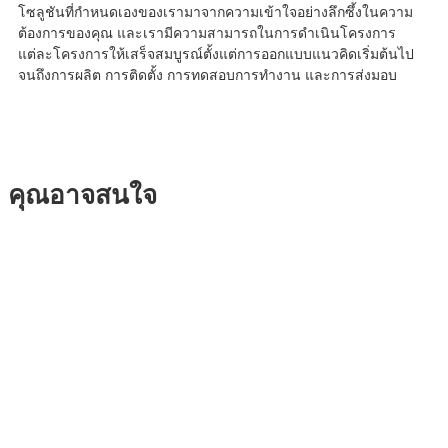
โซลูชันที่กำหนดเองของเรามาจากความเข้าใจอย่างลึกซึ้งในความ
ต้องการของคุณ และเรามีความสามารถในการดำเนินโครงการ
แต่ละโครงการให้เสร็จสมบูรณ์ตั้งแต่การออกแบบแนวคิดเริ่มต้นไป
จนถึงการผลิต การติดตั้ง การทดสอบการทำงาน และการส่งมอบ
คุณอาจสนใจ