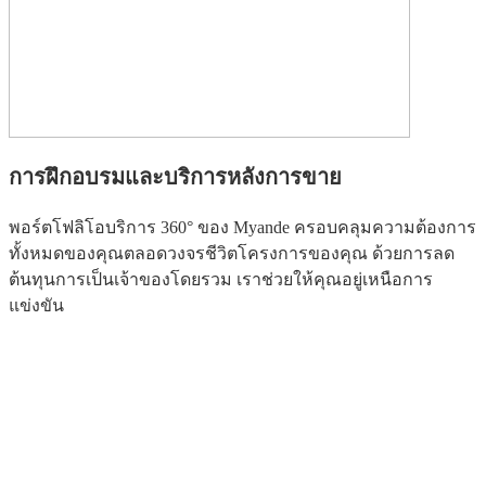
การฝึกอบรมและบริการหลังการขาย
พอร์ตโฟลิโอบริการ 360° ของ Myande ครอบคลุมความต้องการ
ทั้งหมดของคุณตลอดวงจรชีวิตโครงการของคุณ ด้วยการลด
ต้นทุนการเป็นเจ้าของโดยรวม เราช่วยให้คุณอยู่เหนือการ
แข่งขัน