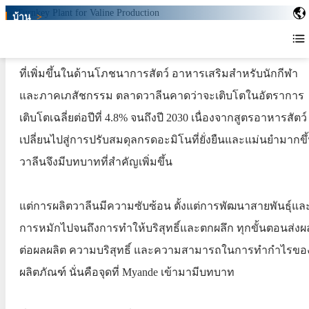
บ้าน
>
โรงงานแบบครบวงจรสำหรับการผลิตวา
ลีน
ตลาดวาลีนระดับโลกกำลังเติบโตขึ้น เนื่องมาจากความต้องก
โรงงานแบบครบวงจรสำหรับ
ที่เพิ่มขึ้นในด้านโภชนาการสัตว์ อาหารเสริมสำหรับนักกีฬา
การผลิตวาลีน
และภาคเภสัชกรรม ตลาดวาลีนคาดว่าจะเติบโตในอัตราการ
เติบโตเฉลี่ยต่อปีที่ 4.8% จนถึงปี 2030 เนื่องจากสูตรอาหารสัตว์
เปลี่ยนไปสู่การปรับสมดุลกรดอะมิโนที่ยั่งยืนและแม่นยำมากขึ
วาลีนจึงมีบทบาทที่สำคัญเพิ่มขึ้น
แต่การผลิตวาลีนมีความซับซ้อน ตั้งแต่การพัฒนาสายพันธุ์แล
การหมักไปจนถึงการทำให้บริสุทธิ์และตกผลึก ทุกขั้นตอนส่งผ
ต่อผลผลิต ความบริสุทธิ์ และความสามารถในการทำกำไรขอ
ผลิตภัณฑ์ นั่นคือจุดที่ Myande เข้ามามีบทบาท