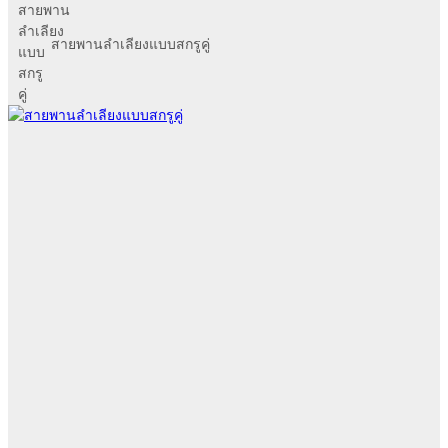
สายพานลำเลียงแบบสกรูคู่