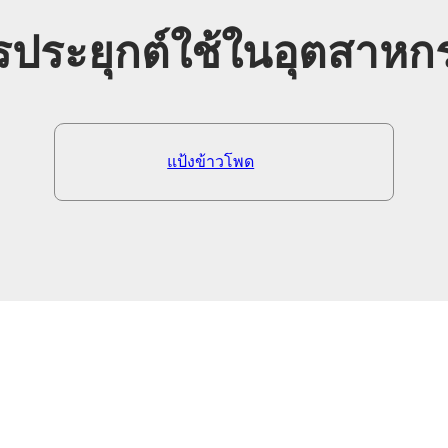
รประยุกต์ใช้ในอุตสาหก
แป้งข้าวโพด