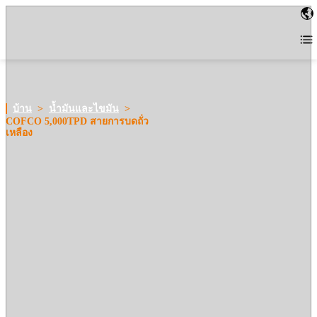
บ้าน
>
น้ำมันและไขมัน
>
COFCO 5,000TPD สายการบดถั่ว
เหลือง